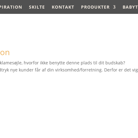
PIRATION
SKILTE
KONTAKT
PRODUKTER
BABYT
ion
eklamesøjle, hvorfor ikke benytte denne plads til dit budskab?
dtryk nye kunder får af din virksomhed/forretning. Derfor er det vigt