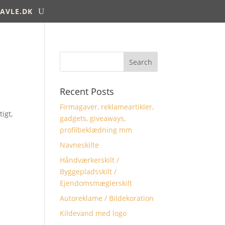
AVLE.DK
Recent Posts
Firmagaver, reklameartikler,
igt,
gadgets, giveaways,
profilbeklædning mm
Navneskilte
Håndværkerskilt /
Byggepladsskilt /
Ejendomsmæglerskilt
Autoreklame / Bildekoration
Kildevand med logo